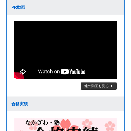
PR動画
keyboard_arrow_right
他の動画も見る
合格実績