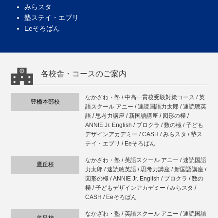
みらスタ
塾ステイ・エブリ
Eeそろばん
各校舎・コースのご案内
なかざわ・塾 / 中高一貫校受験対策コース / 英
豊橋本部校
語スクール アニー / 速読国語力太郎 / 速読聴英
語 / 思考力講座 / 新国語講座 / 図形の極 /
ANNIE Jr. English / プロクラ / 数の極 / 子ども
デザインアカデミー / CASH / みらスタ / 塾ス
テイ・エブリ / Eeそろばん
なかざわ・塾 / 英語スクール アニー / 速読国語
鷹丘校
力太郎 / 速読聴英語 / 思考力講座 / 新国語講座 /
図形の極 / ANNIE Jr. English / プロクラ / 数の
極 / 子どもデザインアカデミー / みらスタ /
CASH / Eeそろばん
なかざわ・塾 / 英語スクール アニー / 速読国語
牟呂校