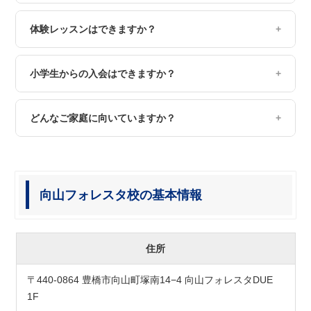
はい、ございます！安心してお車でお越しください。送迎
体験レッスンはできますか？
もしやすい環境を整えております。
はい、随時受付しております！実際のレッスンの雰囲気や
小学生からの入会はできますか？
環境を肌で感じてみてください。お気軽にご予約くださ
い。
可能ですが、英語経験によります。英語経験がほとんどな
どんなご家庭に向いていますか？
い場合、授業についていくのが難しくなるケースもござい
ますので、事前にテストを通してお子様が継続可能かどう
「将来を見据えて英語環境を考えたい」というご家庭に選
かを一緒に確認させていただきます。まずはご相談くださ
ばれています。
い。
・英語を「使える力」として身につけさせたい
向山フォレスタ校の基本情報
・将来の進路の選択肢を広げたい
・小さいうちから英語に慣れさせたい
こうした思いをお持ちの保護者さまに最適な環境です。
住所
〒440-0864 豊橋市向山町塚南14−4 向山フォレスタDUE
1F