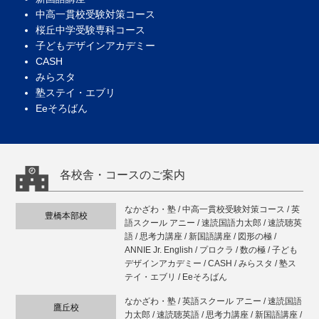
中高一貫校受験対策コース
桜丘中学受験専科コース
子どもデザインアカデミー
CASH
みらスタ
塾ステイ・エブリ
Eeそろばん
各校舎・コースのご案内
なかざわ・塾 / 中高一貫校受験対策コース / 英
豊橋本部校
語スクール アニー / 速読国語力太郎 / 速読聴英
語 / 思考力講座 / 新国語講座 / 図形の極 /
ANNIE Jr. English / プロクラ / 数の極 / 子ども
デザインアカデミー / CASH / みらスタ / 塾ス
テイ・エブリ / Eeそろばん
なかざわ・塾 / 英語スクール アニー / 速読国語
鷹丘校
力太郎 / 速読聴英語 / 思考力講座 / 新国語講座 /