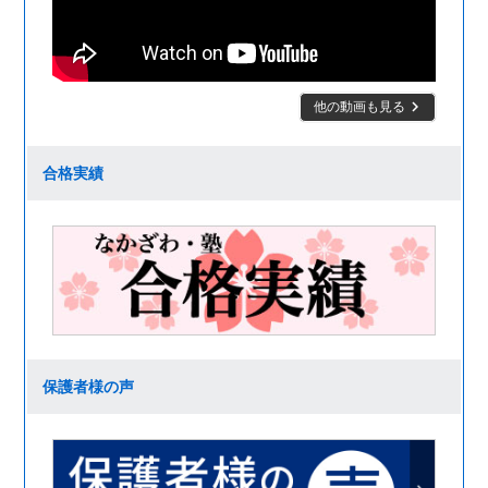
keyboard_arrow_right
他の動画も見る
合格実績
保護者様の声