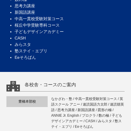
思考力講座
新国語講座
中高一貫校受験対策コース
桜丘中学受験専科コース
子どもデザインアカデミー
CASH
みらスタ
塾ステイ・エブリ
Eeそろばん
各校舎・コースのご案内
なかざわ・塾 / 中高一貫校受験対策コース / 英
豊橋本部校
語スクール アニー / 速読国語力太郎 / 速読聴英
語 / 思考力講座 / 新国語講座 / 図形の極 /
ANNIE Jr. English / プロクラ / 数の極 / 子ども
デザインアカデミー / CASH / みらスタ / 塾ス
テイ・エブリ / Eeそろばん