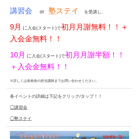
講習会
塾ステイ
o
r
を受講し、
9月
初月月謝無料！！＋
に
入会(スタート)で
入会金無料！！
10月
初月月謝半額！！
に
入会(スタート)で
＋入会金無料！！
※詳しくは各校舎の担当講師までお問い合わせください。
各イベントの詳細は下記をクリック/タップ！！
◯講習会
◯塾ステイ