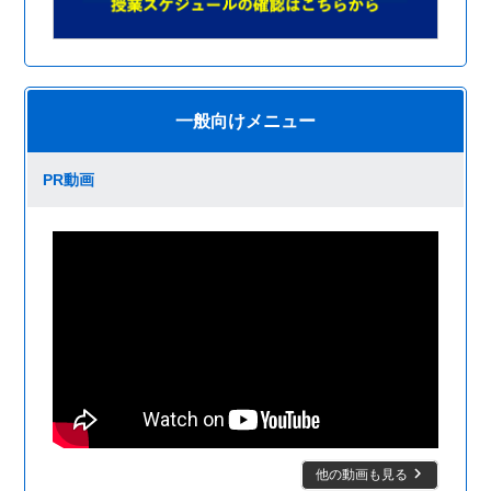
一般向けメニュー
PR動画
keyboard_arrow_right
他の動画も見る