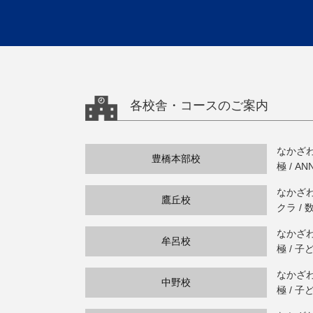
各校舎・コースのご案内
なかざわ
豊橋本部校
極 / A
なかざわ・
鷹丘校
クラ / 
なかざわ・
牟呂校
極 / 子
なかざわ・
中野校
極 / 子