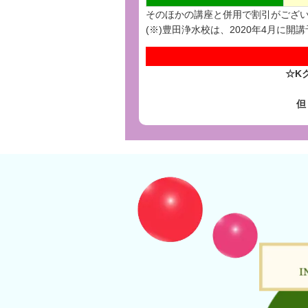
そのほかの講座と併用で割引がござ
(※)豊田浄水校は、2020年4月に開
☆K
但