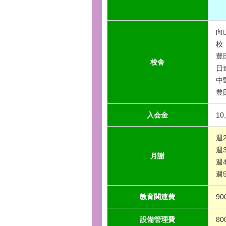
向
校
豊
校舎
日
中
豊
入会金
10
週2
週3
月謝
週4
週5
教育関連費
90
設備管理費
80