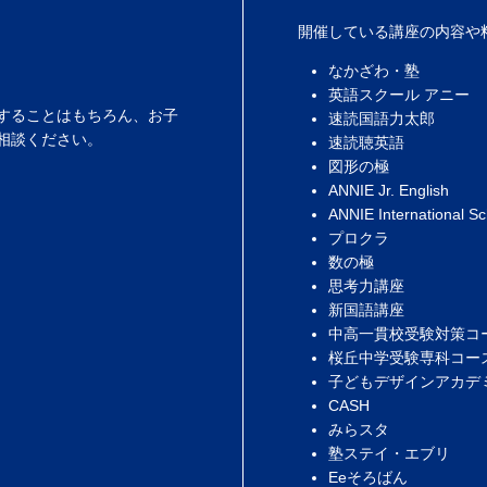
開催している講座の内容や
なかざわ・塾
英語スクール アニー
することはもちろん、お子
速読国語力太郎
相談ください。
速読聴英語
図形の極
ANNIE Jr. English
ANNIE International Sc
プロクラ
数の極
思考力講座
新国語講座
中高一貫校受験対策コ
桜丘中学受験専科コー
子どもデザインアカデ
CASH
みらスタ
塾ステイ・エブリ
Eeそろばん