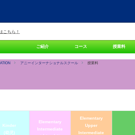
はこちら！
ご紹介
コース
授業料
ATION
アニーインターナショナルスクール
授業料
クール 料金表
Elementary
Elementary
Kinder
Upper
Intermediate
(幼児)
Intermediate