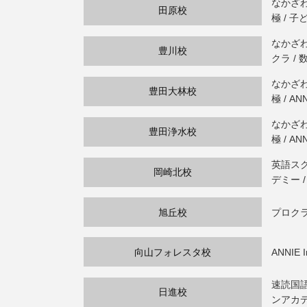
なかざわ・
田原校
極 / 子
なかざわ・
豊川校
クラ / 
なかざわ
豊田大林校
極 / AN
なかざわ
豊田浄水校
極 / AN
英語スク
岡崎北校
デミー /
旭丘校
プロクラ
向山フォレスタ校
ANNIE 
速読国語力
日進校
ンアカデミ