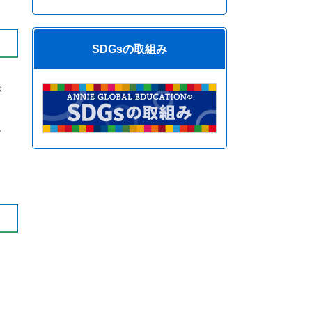
SDGsの取組み
が
ひ
。