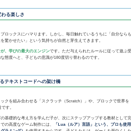
変わる楽しさ
ロブロックスにハマります。しかし、毎日触れているうちに「自分なら
達を驚かせたい」という気持ちが自然と芽生えてきます。
そが、学びの最大のエンジン
です。ただ与えられたルールに従って遊ぶ
な態度へと、子どもの意識が180度切り替わるのです。
れるテキストコードへの架け橋
クを組み合わせる「スクラッチ（Scratch）」や、ブロックで世界を
道です。
グの基礎的な考え方を学んだ子が、次にステップアップする教材として
スでの高度なゲーム制作には、
「Lua（ルア）言語」という、プロも使用
ログラミング）
を使用するからです。子どもたちは、ゲームを面白くし