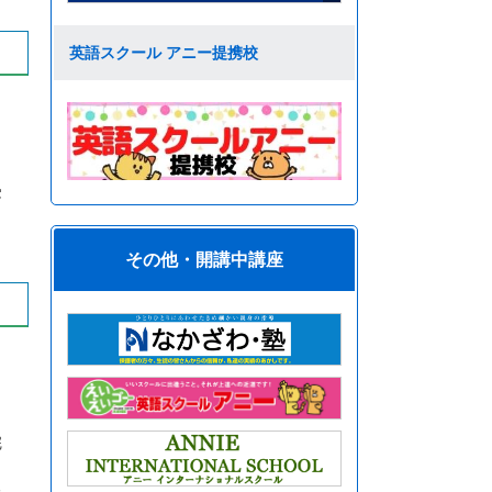
英語スクール アニー提携校
も
受
その他・開講中講座
完
た