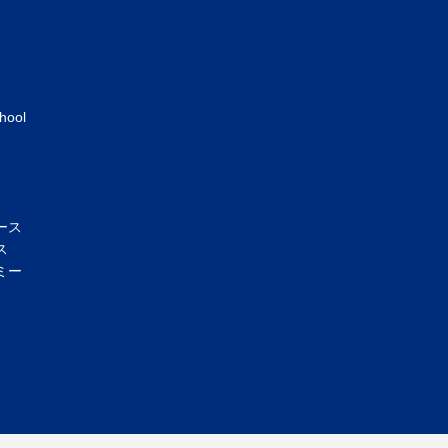
hool
ース
ス
ミー