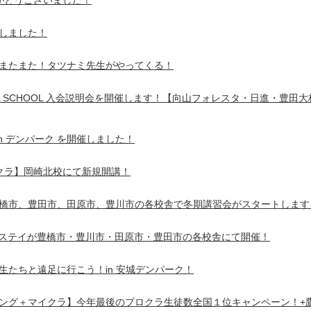
加ありがとうございました！
しました！
またまた！タツナミ先生がやってくる！
TIONAL SCHOOL 入会説明会を開催します！【向山フォレスタ・日進・豊田大
 Tour in デンパーク を開催しました！
クラ】岡崎北校にて新規開講！
橋市、豊田市、田原市、豊川市の各校舎で冬期講習会がスタートします
r塾ステイが豊橋市・豊川市・田原市・豊田市の各校舎にて開催！
生たちと遠足に行こう！in 安城デンパーク！
ング＋マイクラ】今年最後のプロクラ生徒数全国１位キャンペーン！+