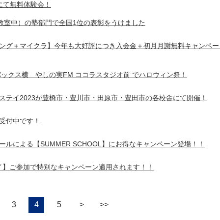
にて無料体験会！
0教室中）の塾部門で全国1位の表彰をうけました
ング＋マイクラ】今年も大好評につき入会金＋初月月謝無料キャンペー
バックス横 やしの実FM ココラスタジオ前 でハロウィン祭！
ステイ2023が豊橋市・豊川市・田原市・豊田市の各校舎にて開催！
受付中です！
ルによる【SUMMER SCHOOL】にお得なキャンペーン登場！！
ステイ】ご参加で特別なキャンペーン適用されます！！
3
4
5
>
>>