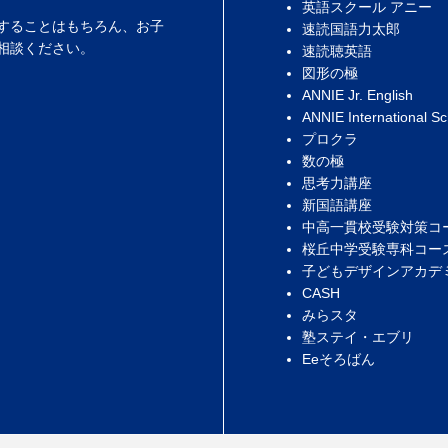
英語スクール アニー
することはもちろん、お子
速読国語力太郎
相談ください。
速読聴英語
図形の極
ANNIE Jr. English
ANNIE International Sc
プロクラ
数の極
思考力講座
新国語講座
中高一貫校受験対策コ
桜丘中学受験専科コー
子どもデザインアカデ
CASH
みらスタ
塾ステイ・エブリ
Eeそろばん