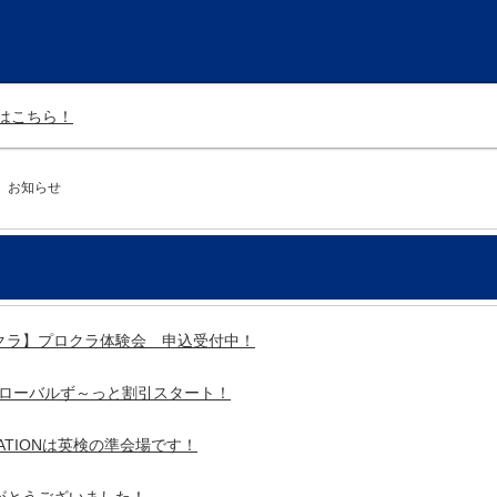
はこちら！
お知らせ
クラ】プロクラ体験会 申込受付中！
ローバルず～っと割引スタート！
EDUCATIONは英検の準会場です！